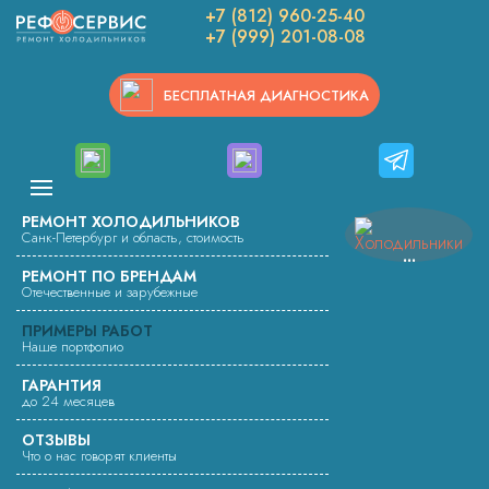
+7 (812) 960-25-40
Вы здесь:
Ремонт холодильников
+7 (999) 201-08-08
Работы по ремонту холодильников
Ремонт холодильника Stinol RF345A.008 замена компрессора
БЕСПЛАТНАЯ ДИАГНОСТИКА
РЕМОНТ ХОЛОДИЛЬНИКА
STINOL RF345A.008 ЗАМЕНА
КОМПРЕССОРА
РЕМОНТ ХОЛОДИЛЬНИКОВ
Санк-Петербург и область, стоимость
Специалист компании произвел ремонт холодильника Stinol
РЕМОНТ ПО БРЕНДАМ
RF345A.008. Мастер в адресе заказчика демонтировал
Отечественные и зарубежные
неисправный компрессор, установил новый, заменил фильтр-
ПРИМЕРЫ РАБОТ
осушитель, припаял заправочный клапан, отвакуумировал и
Наше портфолио
заправил хладагентом.
ГАРАНТИЯ
до 24 месяцев
ОТЗЫВЫ
Что о нас говорят клиенты