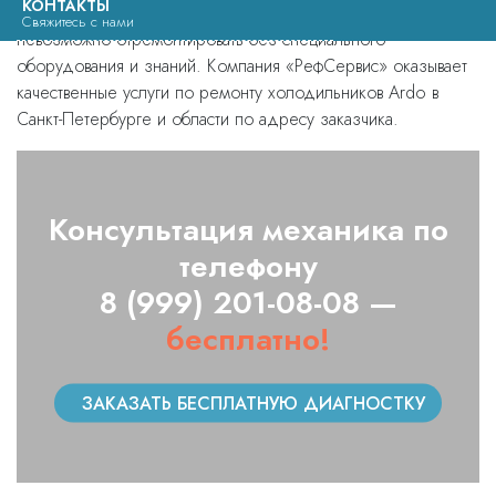
КОНТАКТЫ
В большинстве случаев данную холодильную технику
Свяжитесь с нами
невозможно отремонтировать без специального
оборудования и знаний. Компания «РефСервис» оказывает
качественные услуги по ремонту холодильников Ardo в
Санкт-Петербурге и области по адресу заказчика.
Консультация механика по
телефону
8 (999) 201-08-08 —
бесплатно!
ЗАКАЗАТЬ БЕСПЛАТНУЮ ДИАГНОСТКУ