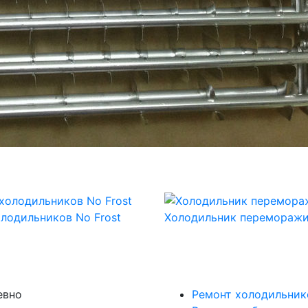
лодильников No Frost
Холодильник переморажи
евно
Ремонт холодильник