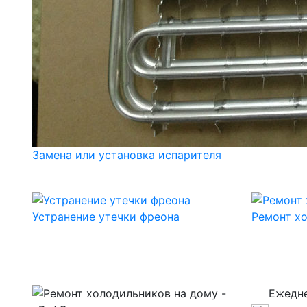
Замена или установка испарителя
Устранение утечки фреона
Ремонт хо
Ежедн