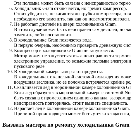
Эта поломка может быть связана с неисправностью термо
Холодильник Gram отключается, но гремит компрессор.
Стоит убедиться, не касаются ли трубки компрессора, от
необходимо его заменить, так как он неремонтопригоден.
Не работает дисплей на двери холодильника Gram.
В этом случае может быть неисправен сам дисплей, но 
заменить, либо восстановить.
В холодильнике Gram появляется вода.
В первую очередь, необходимо проверить дренажную систе
Компрессор в холодильнике Gram не запускается.
Мотор может не запуститься из-за неисправности термост
электронное управление, то возможна поломка электронн
пускового реле.
В холодильной камере замерзают продукты.
В холодильниках с капельной системой охлаждения может
воздушная заслонка, но ее поломка встречается крайне ре
Скапливается лед в морозильной камере холодильника G
Если лед образуется в морозильной камере с системой No
быть связана с промерзанием сливного канала, засором д
неисправность повторилась, стоит вызвать специалиста.
Нарастает лед в холодильной камере холодильника Gram.
Причиной происходящего может быть утечка хладагента, 
Вызвать мастера по ремонту холодильника Gram