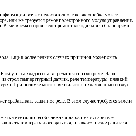
нформации все же недостаточно, так как ошибка может
ора, или же требуется ремонт электронного модуля управления,
ое Вами время и произведет ремонт холодильника Gram прямо
вода. Еще в более редких случаях причиной может быть
rost утечка хладагента встречается гораздо реже. Чаще
 из строя температурный датчик, реле температуры, плавкий
оздуха. При поломке мотора вентилятора охлажденный воздух
т срабатывать защитное реле. В этом случае требуется замена
ьчатки вентилятора об снежный нарост на испарителе.
правность температурного датчика, плавкого предохранителя