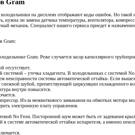
ов Gram
холодильники на дисплеях отображают коды ошибок. Но такой и
, нужна ли замена датчика температуры, вентилятора, компресс
ытный механик. Специалист нашего сервиса приедет в назначенн
в Gram:
холодильнике Gram. Реже случается засор капиллярного трубопро
й отсутствует.
 системой – утечка хладагента. В холодильниках с системой No F
ием неисправности системы автоматической оттайки. Если вышел
ает снежной шубой, препятствующей циркуляции охлажденного в
атура внутри повысится.
чается.
прессор. Из-за межвиткового замыкания на обмотках мотора може
ерить электронную плату управления.
стемой No Frost. Посторонний шум может быть от задевания крыл
й в системе автоматической оттайки испарителя, а именно неис
ключается.