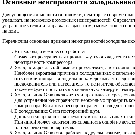
Основные неисправности холодильник
Для упрощения диагностики поломки, некоторые современные 
указывать на несколько возможных неисправностей. Определить
устранение утечки и заправка хладагентом, сможет только оп
на дому.
Перечислим основные признаки неисправностей холодильнико
Нет холода, а компрессор работает.
Самая распространенная причина – утечка хладагента в 
неисправность компрессора.
Холод в морозильной камере присутствует, а в холодильно
Наиболее вероятная причина в холодильниках с капельной
отсутствие холода в холодильной камере бывает следств
предохранитель или нагреватель, то испаритель обраст
также не будет поступать в холодильную камеру и темпер
Холодильник Gram включается и практически сразу отклю
Для устранения неисправности необходимо проверить ком
компрессора. Если компрессор исправен, то следует пров
В холодильнике Gram посторонний шум.
Данная неисправность встречается в холодильниках с си
Причиной может являться неисправность одной из детале
или нагревателя испарителя.
Холодильник Gram стал работать в другом режиме, не от