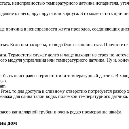
стата, неисправностью температурного датчика испарителя, утеч
ходящие от него, друг друга или корпуса. Это может стать причи
чаще причина в неисправности жгута проводов, соединяющих дис
му. Если она засорена, то вода будет скапливаться. Прочистите
ата. Термостаты служат долго и чаще выходят из строя по истеч
ого модуля управления или температурного датчика. Ну и, коне
 быть неисправен термостат или температурный датчик. В холо
дко.
ram.
 Frost, то для доступа к сливному отверстию потребуется разбо
ренажа для слива талой воды, поломкой температурного датчика.
засор капиллярной трубки и очень редко промерзание шкафа.
 на дом