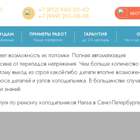
О
+7 (812) 960-25-40
a
БЕС
+7 (999) 201-08-08
КОВ HANSA
ЕНДАМ
ПРИМЕРЫ РАБОТ
ГАРАНТИЯ
О
рубежные
Наше портфолио
до 24 месяцев
Что о на
ает возможность их поломки. Полная автоматизация
сима от перепадов напряжения. Чем больше количество
этому выход из строя какой-либо детали вполне возможен
носа деталей и узлов холодильника. В большинстве слу
и знаний.
уги по ремонту холодильников Hansa в Санкт-Петербурге 