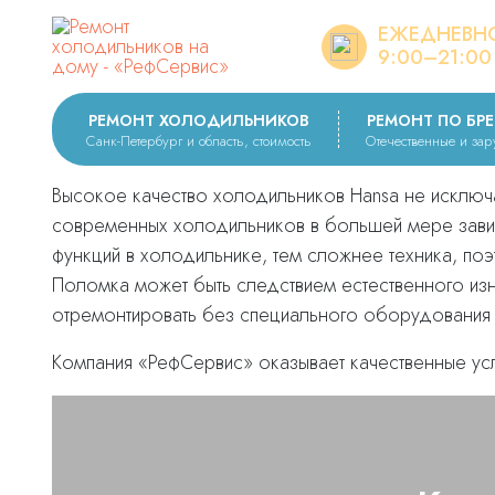
ЕЖЕДНЕВН
Вы здесь:
Ремонт холодильников
Ремонт по брендам
Hans
9:00–21:00
РЕМОНТ ХОЛОДИЛЬНИ
РЕМОНТ ХОЛОДИЛЬНИКОВ
РЕМОНТ ПО БР
Санк-Петербург и область, стоимость
Отечественные и за
Высокое качество холодильников Hansa не исключ
современных холодильников в большей мере зави
функций в холодильнике, тем сложнее техника, по
Поломка может быть следствием естественного из
отремонтировать без специального оборудования 
Компания «РефСервис» оказывает качественные усл