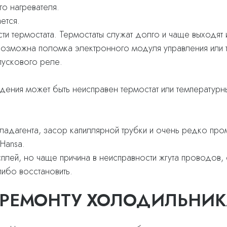
го нагревателя.
ется.
ти термостата. Термостаты служат долго и чаще выходят и
возможна поломка электронного модуля управления или те
пускового реле.
ения может быть неисправен термостат или температурный 
ладагента, засор капиллярной трубки и очень редко пр
Hansa.
сплей, но чаще причина в неисправности жгута проводов
либо восстановить.
 РЕМОНТУ ХОЛОДИЛЬНИК