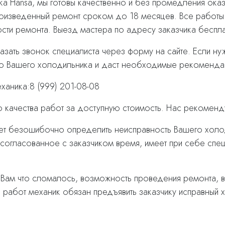
ика Hansa, мы готовы качественно и без промедления о
оизведенный ремонт сроком до 18 месяцев. Все работы
сти ремонта. Выезд мастера по адресу заказчика беспла
азать звонок специалиста через форму на сайте. Если ну
но Вашего холодильника и даст необходимые рекоменда
аника:8 (999) 201-08-08
о качества работ за доступную стоимость. Нас рекоменд
т безошибочно определить неисправность Вашего холод
 в согласованное с заказчиком время, имеет при себе с
т Вам что сломалось, возможность проведения ремонта, 
работ механик обязан предъявить заказчику исправный хо