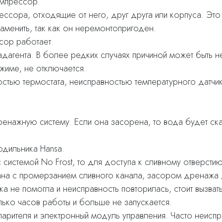
омпрессор.
рессора, отходящие от него, друг друга или корпуса. Это
аменить, так как он неремонтопригоден.
сор работает.
адагента. В более редких случаях причиной может быть 
жиме, не отключается.
стью термостата, неисправностью температурного датчика
нажную систему. Если она засорена, то вода будет скап
одильника Hansa.
 системой No Frost, то для доступа к сливному отверст
ана с промерзанием сливного канала, засором дренажа 
а не помогла и неисправность повторилась, стоит вызвать
ько часов работы и больше не запускается.
парителя и электронный модуль управления. Часто неиспр