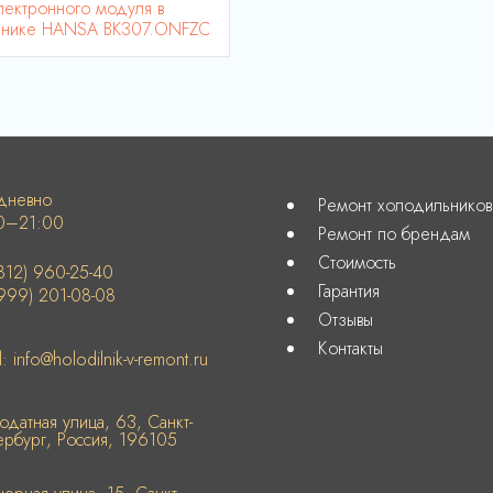
лектронного модуля в
ьнике HANSA BK307.ONFZC
дневно
Ремонт холодильников
0–21:00
Ремонт по брендам
Стоимость
812) 960-25-40
Гарантия
999) 201-08-08
Отзывы
Контакты
l: info@holodilnik-v-remont.ru
одатная улица, 63, Санкт-
ербург, Россия, 196105