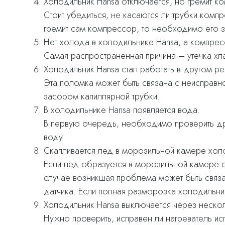
Холодильник Hansa отключается, но гремит к
Стоит убедиться, не касаются ли трубки комп
гремит сам компрессор, то необходимо его з
Нет холода в холодильнике Hansa, а компрес
Самая распространенная причина – утечка хл
Холодильник Hansa стал работать в другом ре
Эта поломка может быть связана с неисправно
засором капиллярной трубки.
В холодильнике Hansa появляется вода.
В первую очередь, необходимо проверить дре
воду.
Скапливается лед в морозильной камере хол
Если лед образуется в морозильной камере с
случае возникшая проблема может быть связ
датчика. Если полная разморозка холодильник
Холодильник Hansa выключается через нескол
Нужно проверить, исправен ли нагреватель ис