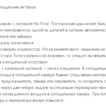
лодильников Hansa:
никах с системой No Frost. Посторонний шум может быть
ся неисправность одной из деталей в системе автоматичес
теля или таймера.
сразу отключается.
роверить компрессор. Из-за межвиткового замыкания на
ессора. Если компрессор исправен, то следует проверить
в холодильной отсутствует.
с капельной системой – утечка хладагента. В холодильни
холода в холодильной камере бывает следствием неисправ
й предохранитель, таймер или нагреватель, то испарител
и через две-четыре недели эксплуатации перемерзает ве
а охлажденного воздуха в холодильную камеру. При по
ру и температура внутри повысится.