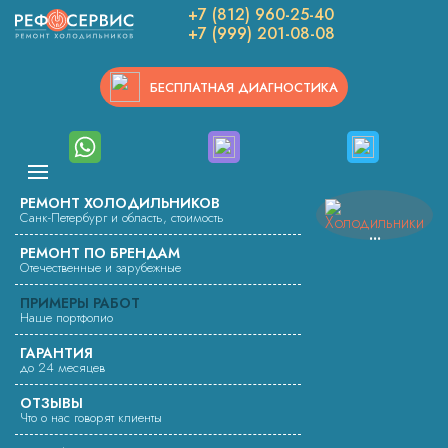
+7 (812) 960-25-40
Вы здесь:
Ремонт холодильников
+7 (999) 201-08-08
Работы по ремонту холодильников
Ремонт витринного холодильника NORCOOL S76 SL
БЕСПЛАТНАЯ ДИАГНОСТИКА
РЕМОНТ ВИТРИННОГО
ХОЛОДИЛЬНИКА NORCOOL
S76 SL
РЕМОНТ ХОЛОДИЛЬНИКОВ
Санк-Петербург и область, стоимость
Компания «РефСервис» выполнила ремонт витринного
РЕМОНТ ПО БРЕНДАМ
холодильника NORCOOL S76 SL.
Отечественные и зарубежные
ПРИМЕРЫ РАБОТ
Были проделаны следующие работы:
Наше портфолио
замена вентилятора
ГАРАНТИЯ
до 24 месяцев
ремонт электрических цепей
ОТЗЫВЫ
Что о нас говорят клиенты