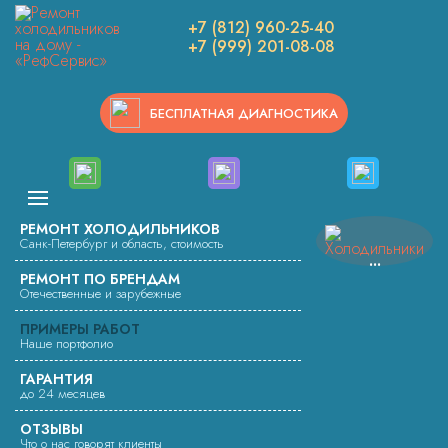
Вы здесь:
Ремонт холодильников
+7 (812) 960-25-40
Работы по ремонту холодильников
+7 (999) 201-08-08
Установка конденсатора и заправка хладагентом холодильника
DAEWOO FR-061A
БЕСПЛАТНАЯ ДИАГНОСТИКА
УСТАНОВКА КОНДЕНСАТОРА
И ЗАПРАВКА ХЛАДАГЕНТОМ
ХОЛОДИЛЬНИКА DAEWOO
РЕМОНТ ХОЛОДИЛЬНИКОВ
FR-061A
Санк-Петербург и область, стоимость
РЕМОНТ ПО БРЕНДАМ
Отечественные и зарубежные
Мастер нашего сервисного центра выполнил установку
конденсатора и заправку хладагентом холодильника
ПРИМЕРЫ РАБОТ
DAEWOO FR-061A.
Наше портфолио
ГАРАНТИЯ
до 24 месяцев
ОТЗЫВЫ
Что о нас говорят клиенты