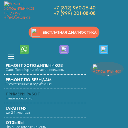
Вы здесь:
Ремонт холодильников
+7 (812) 960-25-40
Работы по ремонту холодильников
+7 (999) 201-08-08
Замена термостата и заправка хладагентом холодильника INDESIT
GA140G.016
БЕСПЛАТНАЯ ДИАГНОСТИКА
ЗАМЕНА ТЕРМОСТАТА И
ЗАПРАВКА ХЛАДАГЕНТОМ
ХОЛОДИЛЬНИКА INDESIT
РЕМОНТ ХОЛОДИЛЬНИКОВ
GA140G.016
Санк-Петербург и область, стоимость
РЕМОНТ ПО БРЕНДАМ
Отечественные и зарубежные
Мастер серсвисного центра выполнил замену термостата и
заправку хладагентом холодильника INDESIT GA140G.016.
ПРИМЕРЫ РАБОТ
Наше портфолио
ГАРАНТИЯ
до 24 месяцев
ОТЗЫВЫ
Что о нас говорят клиенты