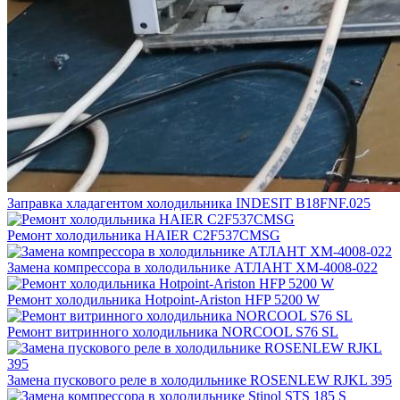
Заправка хладагентом холодильника INDESIT B18FNF.025
Ремонт холодильника HAIER C2F537CMSG
Замена компрессора в холодильнике АТЛАНТ ХМ-4008-022
Ремонт холодильника Hotpoint-Ariston HFP 5200 W
Ремонт витринного холодильника NORCOOL S76 SL
Замена пускового реле в холодильнике ROSENLEW RJKL 395