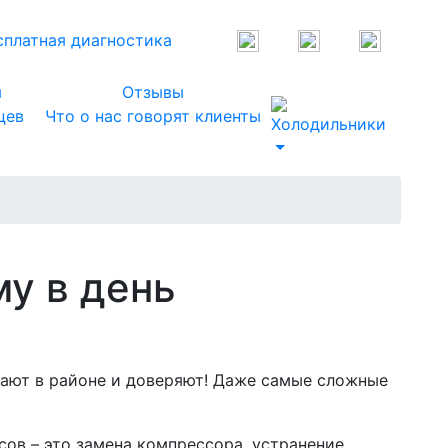
сплатная диагностика
я
Отзывы
цев
Что о нас говорят клиенты
у в день
нают в районе и доверяют! Даже самые сложные
сов – это замена компрессора, устранение