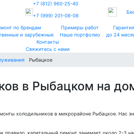
+7 (812) 960-25-40
Бе
+7 (999) 201-08-08
монт по брендам
Примеры работ
Гаранти
твенные и зарубежные
Наше портфолио
до 24 меся
Контакты
Свяжитесь с нами
луживания
Рыбацкое
ков в Рыбацком на дом
емонты холодильников в микрорайоне Рыбацкое. Нас з
к правило, капитальный ремонт занимает около 2-3 ча