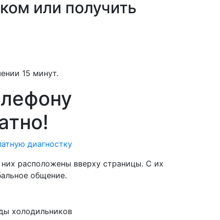
ком или получить
ении 15 минут.
елефону
атно!
латную диагностку
а них расположены вверху страницы. С их
бальное общение.
ы холодильников